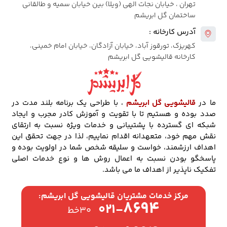
تهران ، خیابان نجات الهی (ویلا) بین خیابان سمیه و طالقانی
ساختمان گل ابریشم
آدرس کارخانه :
کهریزک، تورقوز آباد، خیابان آزادگان، خیابان امام خمینی،
کارخانه قالیشویی گل ابریشم
ما در
قالیشویی گل ابریشم
، با طراحی یک برنامه بلند مدت در
صدد بوده و هستیم تا با تقویت و آموزش کادر مجرب و ایجاد
شبکه ای گسترده با پشتیبانی و خدمات ویژه نسبت به ارتقای
نقش مهم خود، متعهدانه اقدام نماییم، لذا در جهت تحقق این
اهداف ارزشمند، خواست و سلیقه شخص شما در اولویت بوده و
پاسخگو بودن نسبت به اعمال روش ها و نوع خدمات اصلی
تفکیک ناپذیر از اهداف ما می باشد.
مرکز خدمات مشتریان قالیشویی گل ابریشم:
۸۶۹۴
۰۲۱-
۳۰خط