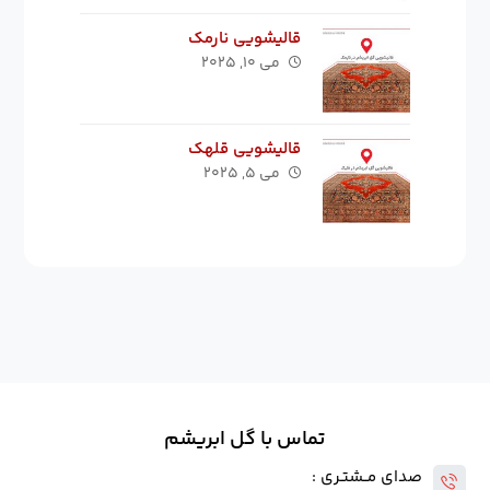
قالیشویی نارمک
می ۱۰, ۲۰۲۵
قالیشویی قلهک
می ۵, ۲۰۲۵
تماس با گل ابریشم
صدای مــشتـری :