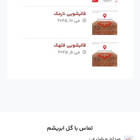
قالیشویی نارمک
می ۱۰, ۲۰۲۵
قالیشویی قلهک
می ۵, ۲۰۲۵
تماس با گل ابریشم
صدای مــشتـری :