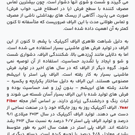
می گیرند و شست و شوی آنها دشوار است. چون بیشترین تماس
مصرف کننده با سطح فرش (یا در اصطلاح فنی، خواب فرش)
صورت می پذیرد، آگاهی از ریسک های بهداشتی ناشی از مصرف
و تماس طولانی مدت با این الیاف ضروریست که متأسفانه تا کنون
کمتر به آن اهمیت داده شده است.
به دلیل شباهت ظاهری الیاف آکریلیک با پشم، تا کنون از این
الیاف در تولید فرش های ماشینی بسیار استفاده می شده است،
اما به دلایلی مانند پٍُِرزدهی بالا، شکنندگی الیاف، دشواری شست
و شو و ایجاد یا تشدید حساسیت، استفاده از آن توصیه نمی
شود. گروه دیگر از الیاف که در سال های اخیر در تولید فرش
ماشینی بسیار به کار رفته است، الیاف پلی استر یا ابریشم
مصنوعی هستند. این الیاف به دلیل ساختار یکپارچه و یکسره –
مانند رشته های ابریشم – بدون پُرز و ضد حساسیت بوده و
فرش های تولید شده با این الیاف بسیار آسان شسته می شوند و
ثبات رنگ و درخشندگی زیادی دارند. بر اساس آمار مجله
Fiber
Year
، الیاف آکریلیک روز به روز جایگاه خود را در صنعت نساجی از
دست می دهند. تولید الیاف آکریلیک در سال ۲۰۱۳ میلادی ۹/۱
درصد و تولید الیاف پلی استر ۶/۷ درصد به نسبت سال ۲۰۱۲ رشد
داشته اند. الیاف پلی استر در هفت سال اخیر به طور متوسط
رشدی معادل ۶/۸ درصد را تجربه کرده است. دسته دیگری از