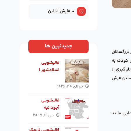
سفارش آنلاین
جدیدترین ها
زرگسالان
ق کودک به
قالیشویی
لوگیری از
اسلامشهر |
بهترین
 شستن فرش
قالیشویی در
جولای ۳۰, ۲۰۲۶
اسلامشهر
قالیشویی
آجودانیه
یی مانند
می ۱۹, ۲۰۲۵
قالیشویی نارمک