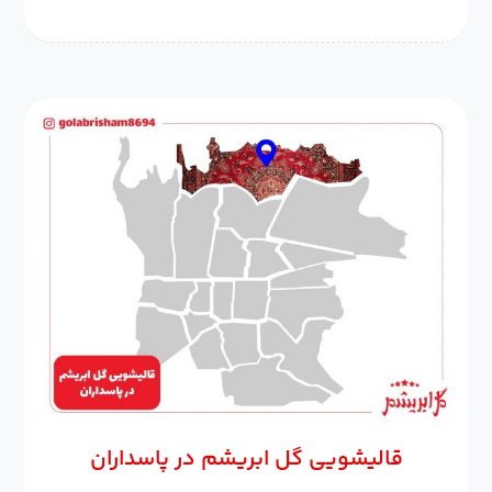
قالیشویی گل ابریشم در پاسداران