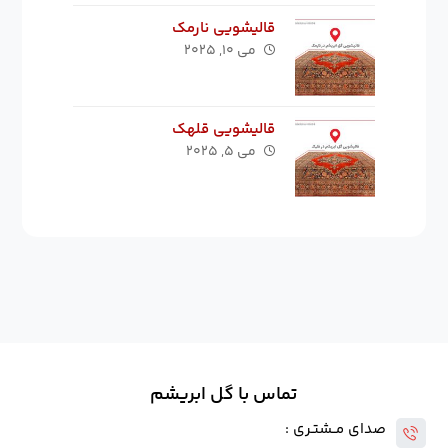
قالیشویی نارمک
می ۱۰, ۲۰۲۵
قالیشویی قلهک
می ۵, ۲۰۲۵
تماس با گل ابریشم
صدای مــشتـری :