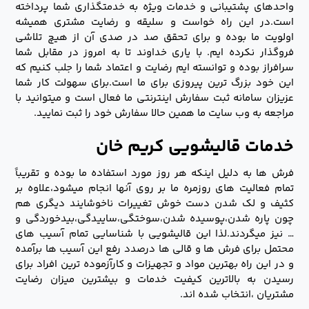
واحدهای پشتیبانی و خدمات ویژه به خدمتگذاری شما پرداخته
است.در این راه خواست و سلیقه و رضایت مشتری همیشه
اولویت ما بوده و برای تحقق صد در صدی آن از هیچ تلاشی
فروگذار نکرده ایم. با یاری خداوند تا به امروز در مقابل شما
سرافراز بوده و توانسته ایم رضایت و اعتماد شما را جلب کنیم که
این خود بزرگ ترین پیروزی برای ما است.برای سهولت کار شما
عزیزان سامانه ثبت سفارش اینترنتی ما فعال است و میتوانید با
مراجعه به وب سایت ما همین حالا سفارش خود را ثبت نمایید.
خدمات قالیشویی کریم خان
فرش ها به دلیل اینکه هر روز مورد استفاده ما بوده و تقریباً
تمام فعالیت های روزمره ما بر روی آنها انجام میشود،علاوه بر
کثیف و لک شدن دست خوش تغییرات ناخوشایند دیگری هم
چون پاره شدن،پوسیده شدن،سوختگی،ساییدگی،بیدخوردگی و
… نیز میگردند.لذا این قالیشویی با شناسایی تمام آسیب های
محتمل برای فرش ها و قالی ها درصدد رفع این آسیب ها برآمده
و در این راه بهترین مواد و تجهیزات و کارآزموده ترین افراد برای
رسیدن به بالاترین کیفیت خدمات و بیشترین میزان رضایت
مشتریان ،انتخاب شده اند.