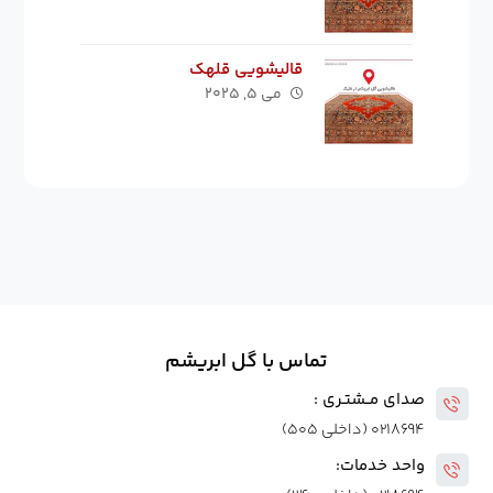
قالیشویی قلهک
می ۵, ۲۰۲۵
تماس با گل ابریشم
صدای مــشتـری :
۰۲۱۸۶۹۴ (داخلی ۵۰۵)
واحد خدمات: