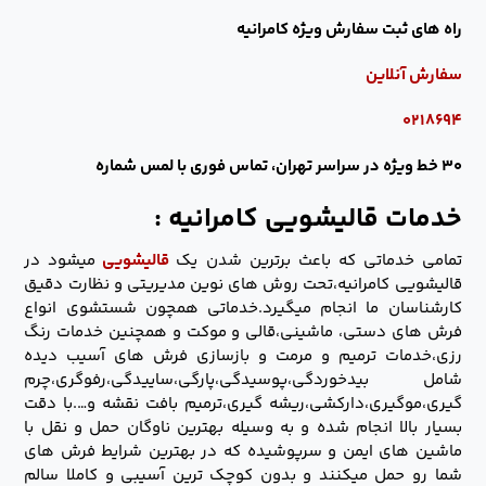
راه های ثبت سفارش ویژه کامرانیه
سفارش آنلاین
۰۲۱۸۶۹۴
۳۰ خط ویژه در سراسر تهران، تماس فوری با لمس شماره
خدمات قالیشویی کامرانیه :
تمامی خدماتی که باعث برترین شدن یک
قالیشویی
میشود در
قالیشویی کامرانیه،تحت روش های نوین مدیریتی و نظارت دقیق
کارشناسان ما انجام میگیرد.خدماتی همچون شستشوی انواع
فرش های دستی، ماشینی،قالی و موکت و همچنین خدمات رنگ
رزی،خدمات ترمیم و مرمت و بازسازی فرش های آسیب دیده
شامل بیدخوردگی،پوسیدگی،پارگی،ساییدگی،رفوگری،چرم
گیری،موگیری،دارکشی،ریشه گیری،ترمیم بافت نقشه و….با دقت
بسیار بالا انجام شده و به وسیله بهترین ناوگان حمل و نقل با
ماشین های ایمن و سرپوشیده که در بهترین شرایط فرش های
شما رو حمل میکنند و بدون کوچک ترین آسیبی و کاملا سالم