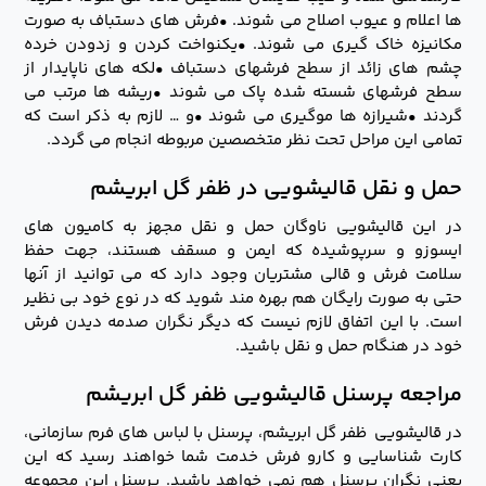
ها اعلام و عیوب اصلاح می شوند. •فرش های دستباف به صورت
مکانیزه خاک گیری می شوند. •یکنواخت کردن و زدودن خرده
چشم های زائد از سطح فرشهای دستباف •لکه های ناپایدار از
سطح فرشهای شسته شده پاک می شوند •ریشه ها مرتب می
گردند •شیرازه ها موگیری می شوند •و … لازم به ذکر است که
تمامی این مراحل تحت نظر متخصصین مربوطه انجام می گردد.
حمل و نقل قالیشویی در ظفر گل ابریشم
در این قالیشویی ناوگان حمل و نقل مجهز به کامیون های
ایسوزو و سرپوشیده که ایمن و مسقف هستند، جهت حفظ
سلامت فرش و قالی مشتریان وجود دارد که می توانید از آنها
حتی به صورت رایگان هم بهره مند شوید که در نوع خود بی نظیر
است. با این اتفاق لازم نیست که دیگر نگران صدمه دیدن فرش
خود در هنگام حمل و نقل باشید.
مراجعه پرسنل قالیشویی ظفر گل ابریشم
در قالیشویی ظفر گل ابریشم، پرسنل با لباس های فرم سازمانی،
کارت شناسایی و کارو فرش خدمت شما خواهند رسید که این
یعنی نگران پرسنل هم نمی خواهد باشید. پرسنل این مجموعه