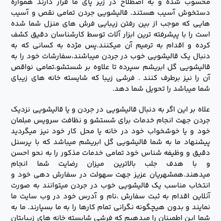
محسوب شده و به اصطلاح در زیر پای ما قرار دارند همواره
دستخوش آسیب هستند. قالیشویی جردن تمامی نقص و آسیب
هایی که موجب از بین رفتن زیبایی فرش های منزل شما شده
است را با پیشرفته ترین ابزار آلات توسط کارشناسان دقیق کشف
کرده و اقدام به ترمیم آن میکنند.پس مژده به کسانی که به
دنبال یک قالیشویی خوب در جردن میباشند،سفارشات خود را به
قالیشویی گل ابریشم سپرده تا علاوه بر شستشو،تمامی نواقص
آن را نیز برطرف کنند . فرشی زیبا که شایسته خانه های زیبای
شما میباشد را تحویل شما دهد.
علاه بر این اگر به دنبال قالیشویی در جردن و یا قالیشویی نزدیک
جردن جهت انجام خدمات برای شستشو و نظافت سرویس مبلمان
خود و یا خوشخواب خود در خانه یا محل کار خود نیز میگردید
پیشنهاد ما به شما قالیشویی گل ابریشم میباشد که با پرسنل
دقیق و وظیفه شناس خود تمامی خدمات مذکور را به نحو احسن
و با هدف جلب بالاترین میزان رضایت شما انجام
میدهند.همشهریان عزیز جهت سهولت در سفارش دهی خود و
انتخاب مناسب یک قالیشویی خوب در جردن میتوانند به صورت
آنلاین اقدام به ثبت سفارش ،نام و آدرس خود در وب سایت ما
نمایند و بدون هیچگونه نگرانی تمام کارها را به ما بسپارند. ما به
شما این اطمینان را میدهیم که فرشی شایسته خانه های زیبایتان