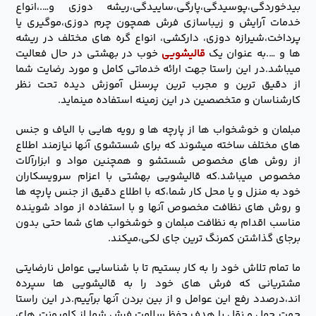
بیدخوردگی،پوسیدگی،پارگی،ساییدگی،ریشه دوزی و….،انواع
خدمات آرایش و زیباسازی فرش همچون چرم دوزی،موگیری یا
پرداخت،شیرازه دوزی، دارکشی، انواع گره های مختلف در ریشه
ها و ….به عنوان یک
قالیشویی
خوب در بهشتی در حال فعالیت
میباشد.در این راستا جهت ارائه خدماتی کامل و مورد رضایت شما
از دقیق ترین و مجرب ترین پرسنل آموزش دیده تحت نظر
کارشناسان و متخصصین در این زمینه استفاده مینماید.
مبلمان و خوشخواب ها از پارچه ها و رویه هایی با الیاف و جنس
های مختلف ساخته میشوند که برای شستشوی آنها نیازمند اطلاع
از روش های مخصوص شستشو و همچنین مواد و ابزارآلات
مخصوص میباشد.که قالیشویی بهشتی با اعزام سرویسکاران
خود به منزل و یا محل کار شما،که با اطلاع دقیق از جنس پارچه ها
و روش های نظافت مخصوص آنها و با استفاده از مواد شوینده
مناسب اقدام به نظافت مبلمان و خوشخواب های شما حتی بدون
برجای گذاشتن کمرنگ ترین جای لکی،میکند.
ما تمام تلاش خود را به کار بستیم تا با شناسایی عوامل نارضایتی
مشتریانی که فرش های خود را به قالیشویی ها سپرده
اند،درصدد رفع این عوامل و از بین بردن آنها برآییم.در این راستا
جهت حمل و نقل با هدف حفظ سلامت فرش شما از کامیونت های