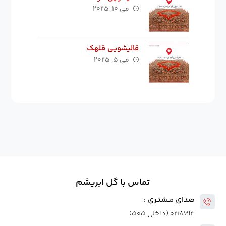
می ۱۰, ۲۰۲۵
قالیشویی قلهک
می ۵, ۲۰۲۵
تماس با گل ابریشم
صدای مــشتـری :
۰۲۱۸۶۹۴ (داخلی ۵۰۵)