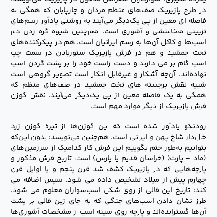
در طرح پازیریک صف‌های منظم مردان و چارپایان که همگی به
فاصله ای معین از پی یک‌دیگر می‌آیند به‌ روشنی یادآور رسم‌های
تزیینی هخامنشی و آشوری است. هم‌چنین شیوه گره زدن دم
اسب‌ها و کاکل آن‌ها به رسم ایرانیان است. هم در پیکرکنده‌های
تخت جمشید و هم در فرش پازیریک ستوربانان در سمت چپ
اسب گام بر می دارند و دست راست خود را بر پشت گردن اسب
نهاده‌اند. آن‌چه آشکار و غیرقابل انکار است تصویر گروهی است
شبیه نقش برجسته های تخت جمشید در صف‌های منظم که
همگی به یک فاصله معین از پی یک‌دیگر می‌آیند. نقش گوزن
فرش پازیریک از دیگر موارد مهم است.
رودنکو یادآور شده است که این گوزن‌ها از تیره گوزن زرد
خال‌دار شاخ پهن و ایرانی است. هم‌چنین می‌نویسد:‌ بدون این‌که
بتوانیم به‌طور حتم بگوییم این فرش کار کدامیک از سرزمین‌های
(ماد – پارت( (خراسان قدیم یا پارس) است، تاریخ فرش مذکور و
پارچه‌هایی که در پازیریک کشف شد قرن پنجم و یا اوایل قرن
چهارم پیش از میلاد تشخیص داده می شود. سپس اضافه می
کند: تاریخ این قالی از روی شکل اسب‌سواران معلوم می شود.
طرز نشان دادن اسب‌های جنگی که به جای زین قالی بر پشت
آن‌ها گسترانده‌اند و پارچه روی سینه اسب از مشخصات آشوری‌ها