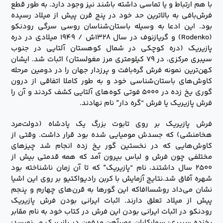
با هم ارتباط و یا تماسی داشته باشند نیز وجود دارد. به طور قطع
فرش‌بافی به بالاترین حد خود در پنج قرن پیش از میلاد رسیده
بود. این ادعا به‌ وسیله باستان‌شناسان روسی سرگی رودنکو
(Rodenko) و گریازنوف در سال ۱۳۲۸ش / ۱۹۴۹ میلادی در دره
پازیریک (دره کوچکی در شمال کوهستان آلتایی در جنوب
سیبری مرکزی، در ۷۹ کیلومتری مرز مغولستان) اثبات شد. ایشان
کهن‌ترین نمونه فرش گره‌بافت و پرزدار جهان را در دومین مرحله
کاوش‌های باستان‌شناسی خود و به طور کاملا اتفاقی از درون
گوری یخ زده در ۵۰۰۰ فوتی کوه‌های آلتایی کشف کردند و آن‌ را
فرش پازیریک یا فرش “گره دار” نام نهادند.
فرش پازیریک بر روی تابوت بزرگ یک پادشاه (دولت‌مرد
هخامنشی) که جسدش مومیایی شده بود قرار داشت. وقتی از
کاوش‌هایی که در نخستین گور یخ زده انجام شد چیزهای
مختلفی چون فرش و لباس بیرون آمد که همه قدمتی بیش از
۲۵۰۰ سال داشتند، نام “پازیریک” که تا آن زمان ناشناخته بود
شهره آفاق شد.نتایج آزمایش با کربن رادیواکتیو بر روی این اشیا
نشان می‌داد روشساافاکه این گورها به قرن‌های چهارم و پنجم
پیش از میلاد تعلق دارند. اثبات ایرانی بودن فرش پازیریک
رودنکو در اثبات ایرانی بودن این فرش در کتاب خود به نام مقابر
یخزده سیبری: سوارکاران عصرآهن مدفون در پازیریک می‌نویسد: