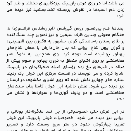
می باشد اما در روی فرش پازیریک ریزه‌کاریهای مختلف و طرز گره
زدن دم اسب‌ها در نقوش برجسته تخت‌جمشید نیز دیده می
شود.
.بعدها هم پروفسور رومن گیرشمن (ایران‌شناس فرانسوی) به
هنگام معرفی چندین ظرف سیمین و نیز تصویر چند سنگ‌کنده
بر طاق بستان به‌مانندگی گوزن مشهور به «گوزن بین النهرینی»
و گوزن پهن شاخ ایرانی که بدن خال‌دارش با همان شاخ‌های
پهناور پوشیده است توجه کرد. وی همچنین به نفوذ هنر
هخامنشی بر روی اشیای متعلق به قرون چهارم و سوم پیش از
میلاد در قبرهای یخ زده رؤسای قبیله صحراگردان در پازیریک
اشاره کرده و می نویسد: در قسمت مرکزی این فرش یک ردیف
ستاره های چهارپر نقش شده که روی اشیای مکشوف در لرستان
نیز دیده می شود. نقش حاشیه این فرش کاملا بنابر سنت‌های
هخامنشی است و دو ردیف گوزن‌ها و سواره‌ها را نشان می
دهد.
در این فرش حتی خصوصیاتی از جل نمد منگوله‌دار یونانی و
ایرانی نیز دیده می شود. خصوصیات فرش پازیریک این فرش
تقریبا چهارگوش حدود دو متر مربع وسعت دارد و تصویر
سوارکاران، آهوان در حال چرا، جانوران افسانه‌ای با سرعقاب و بدن