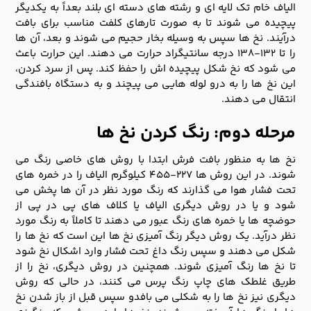
الیاف خام تک لایه ای و رشته های دسته ای بلند بعداً به یکدیگر
پیچیده می شوند تا به صورت تارهای کلفت مناسب برای بافت
درآیند. نخ ها سپس به وسیله بخار حجیم می شوند و بعد، آن ها
را تا ۱۳۲-۱۳۸ درجه سانتیگراد حرارت می دهند. این حرارت باعث
می شود که نخ شکل پیچیده اش را حفظ کند. پس از سرد کردن،
این نخ ها را به درو لوله هایی می پیچند و به دستگاه بافندگی
انتقال می دهند.
مرحله دوم: رنگ کردن نخ ها
نخ ها به منظور بافت فرش ابتدا با روش های خاصی رنگ می
شوند. در این روش ها ۲۲۷-۴۵۵ کیلوگرم الیاف را در خمره های
تحت فشار هوا می گذارند که رنگ مورد نظر در آن ها پخش می
شود و یا در روش دیگری الیاف یا کلاف های پی در پی از
حوضچه ها یا خمره های رنگ عبور می دهند تا کاملاً به رنگ مورد
نظر درآید. یک روش دیگر رنگ آمیزی نخ ها این است که نخ ها را
شکل می دهند و سپس رنگ داغ تحت فشار وارد اشکال نخ شود
تا نخ ها رنگ آمیزی شوند. همچنین در روش دیگری، نخ را از
طریق غلطک های چاپ رنگ پرس می کنند، در حالی که روش
دیگری نیز نخ ها را به شکلی می بافدو سپس قبل از باز شدن نخ