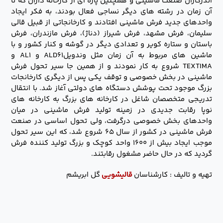
اندرکاران صنعت ماشینی و همچنین پاره ای از کارخانه داران که تا
آن زمان در رشته های دیگر نساجی فعال بودند، به فکر ایجاد
واحدهای جدید فرش ماشینی افتادند و کارخانجاتی از قبیل قالی
سلیمان، فرش مشهد، فرش شیراز (دناژ)، فرش مازندران، فرش
باستان و ستاره کویر و تعدادی دیگر در گوشه و کنار کشور و با
ماشین های مربوط به آن زمان مثل وندویلALD۶۱ و AL۱ و
TEXTIMA شروع به کار نمودند و از همین جا سیر تحول فرش
ماشینی در بخش خصوصی و توقف یکی پس از دیگری کارخانجات
بزرگ موجود تحت پوشش دستگاه های دولتی آغاز شد. با انتقال
تدریجی متخصصان شاغل در کارخانه های بزرگ به کارخانه های
نوپا رقابت جدیدی در زمینه تولید فرش ماشینی در میان
واحدهای بخش خصوصی درگرفت، ولی تحول اساسی در صنعت
فرش ماشینی در کشور از سال ۶۵ شروع شد، که این سیر تحول
موجب ایجاد بیش از ۱۶۰۰ واحد کوچک و بزرگ تولید کننده فرش
گردید که در حال حاضر مشغول رقابتند.
تهیه و تالیف : کارشناسان
قالیشویی
گل ابریشم