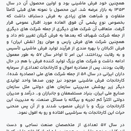
همچنین خود فرش ماشینی بود و اولین محصول آن در سال
۱۳۵۳ به بازار عرضه شد. این محصول با نمونه های قبلی کاملاً
متفاوت و شباهت های زیادی به فرش دستباف داشت که
بخصوص نوع پشمی آن فوق العاده مورد اقبال عمومی قرار
گرفت. متعاقب آن شرکت های دیگری از جمله شرکت های دیگری
از جمله شرکت شهباف که بعدها به فرش گیلان تغییر نام داد و
همچنین شرکت های فرش پارس و مولن روژ (نقش ایران) و
فرش اکباتان با بهره مندی از فرآیند تولید فرش ماشینی تأسیس
و به رقابت پرداختند، این امر تا اواخر سال ۵۷ به طور معمول
ادامه داشت و شرکت های بزرگ تولید کننده فرش با هم در حال
رقابت بودند، پس از مصادره اموال و کارخانجات تعدادی از سرمایه
داران ایرانی در سال ۵۸ از جمله شرکت های ملی (مصادره شده)،
کارخانجات فرش ماشینی موجود نیز چون صدها واحد تولیدی
دیگر زیر پوشش مدیریتی سازمان های دولتی مثل سازمان
صنایع ملی ایران، بنیاد مستضعفان و جانبازان و… درآمد و مدیران
دولتی اکثراً کم تجربه و بیگانه با مسائل صنعت، به مدیریت این
کارخانجات بزرگ و با ارزش منصوب شدند و از آن پس منحنی
حیات این کارخانجات به سراشیبی افتاده و رو به افول نمود.
در سال ۵۷ تعدادی از متخصصان صنعت نساجی و دست