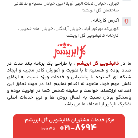
تهران ، خیابان نجات الهی (ویلا) بین خیابان سمیه و طالقانی
ساختمان گل ابریشم
آدرس کارخانه :
کهریزک، تورقوز آباد، خیابان آزادگان، خیابان امام خمینی،
کارخانه قالیشویی گل ابریشم
ما در
قالیشویی گل ابریشم
، با طراحی یک برنامه بلند مدت در
صدد بوده و هستیم تا با تقویت و آموزش کادر مجرب و ایجاد
شبکه ای گسترده با پشتیبانی و خدمات ویژه نسبت به ارتقای
نقش مهم خود، متعهدانه اقدام نماییم، لذا در جهت تحقق این
اهداف ارزشمند، خواست و سلیقه شخص شما در اولویت بوده و
پاسخگو بودن نسبت به اعمال روش ها و نوع خدمات اصلی
تفکیک ناپذیر از اهداف ما می باشد.
مرکز خدمات مشتریان قالیشویی گل ابریشم:
۸۶۹۴
۰۲۱-
۳۰خط