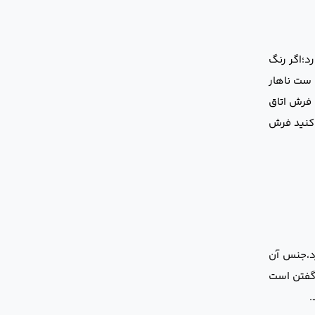
د؛اگر رنگ
 ست ناهار
 فرش اتاق
 کنید فرش
رد،جنس آن
 گفتن است
.