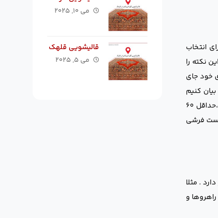
می ۱۰, ۲۰۲۵
ای انتخاب
قالیشویی قلهک
می ۵, ۲۰۲۵
ن نکته را
ی خود جای
بیان کنیم
می‌توان گفت اندازه ی فرش اتاق ناهارخوری باید به گونه ای باشد که پس از قرار گرفتن ست کامل میز و صندلی ناهار خوری روی آن،حداقل ۶۰
 است فرشی
ارد . مثلا
راهروها و