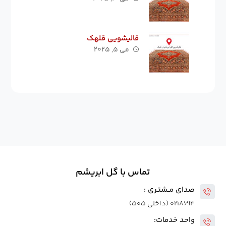
قالیشویی قلهک
می ۵, ۲۰۲۵
تماس با گل ابریشم
صدای مــشتـری :
۰۲۱۸۶۹۴ (داخلی ۵۰۵)
واحد خدمات: