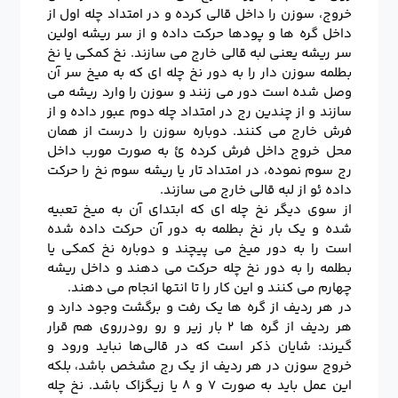
خروج، سوزن را داخل قالی کرده و در امتداد چله اول از
داخل گره ها و پودها حرکت داده و از سر ریشه اولین
سر ریشه یعنی لبه قالی خارج می سازند. نخ کمکی یا نخ
بطلمه سوزن دار را به دور نخ چله ای که به میخ سر آن
وصل شده است دور می زنند و سوزن را وارد ریشه می
سازند و از چندین رج در امتداد چله دوم عبور داده و از
فرش خارج می کنند. دوباره سوزن را درست از همان
محل خروج داخل فرش کرده ئ به صورت مورب داخل
رج سوم نموده، در امتداد تار یا ریشه سوم نخ را حرکت
داده ئو از لبه قالی خارج می سازند.
از سوی دیگر نخ چله ای که ابتدای آن به میخ تعبیه
شده و یک بار نخ بطلمه به دور آن حرکت داده شده
است را به دور میخ می پیچند و دوباره نخ کمکی یا
بطلمه را به دور نخ چله حرکت می دهند و داخل ریشه
چهارم می کنند و این کار را تا انتها انجام می دهند.
در هر ردیف از گره ها یک رفت و برگشت وجود دارد و
هر ردیف از گره ها ۲ بار زیر و رو رودرروی هم قرار
گیرند: شایان ذکر است که در قالی‌ها نباید ورود و
خروج سوزن در هر ردیف از یک رج مشخص باشد، بلکه
این عمل باید به صورت ۷ و ۸ یا زیگزاک باشد. نخ چله