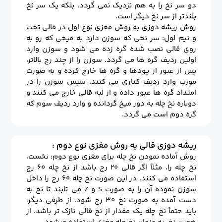
دو سر نخ را به هم نزدیک نمی گردد، بلکه یک سر نخ
بلندتر از سر نخ دیگر است.
روش ریشه دوزی به روش مغزی نوع اول در قالی تخت
و نیم لول: سر نخی که سوزن دارد به میخی که رو به
روی قالی نصب شده گره زده می شود و سوزن وارد
اولین ردیف گره ها می گردد. سوزن را از چند رج بالاتر،
پس از عبور از پودها و گره ها خارج کرده و به صورت
مورب وارد ردیف کناری می کنند. سپس سوزن را در
امتداد گره ها عبور داده و از لبه قالی خارج می کنند و
دوباره نخ چله به دور میخ گردانده و وارد ردیف سوم که
گره دوم است می گردد.
ریشه دوزی قالی به روش مغزی نوع دوم :
روش آماده نمودن نخ چله برای مغزی نوع دوم: نخست،
نخ چله را، مثلاً اگر قالی ۲۰ رج باشد از نخ چله ۶۰ رج
استفاده می کنند. در این صورت نخ چله ۶۰ رج را داخل
سوزن نموده آن را به صورت S و Z می تابند تا نخ به
دست آمده به صورت نخ ۳۰ رج شود. از طرفی دیگر،
باید حتماً نخ چله یک مقدار از نخ قالی نازک تر باشد. از