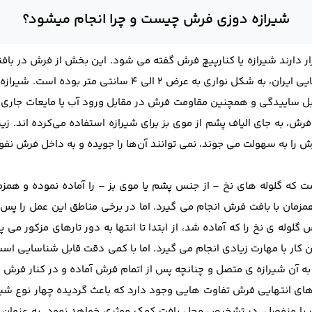
شیرازه دوزی فرش چیست و چرا انجام میشود؟
رار دارند شیرازه یا کنارپیچ فرش گفته می شود. این بخش از فرش در بافته
در فرش های قدیمی به ویژه فرش های عشایری و روستایی ایران،
بل ساییدگی و همچنین مقاومت فرش در مقابل ورود آب یا مایعات جاری م
، به جای الیاف پشم از موی بز برای شیرازه استفاده می‌کرده اند. زیرا
 را به سهولت می جوند، نمی توانند آن‌ها را جویده و به داخل فرش نفوذ
که گلوله های نخ – از جنس پشم یا موی بز – را آماده نموده و همزمان ب
 همزمان با بافت فرش انجام می گیرد. اما در برخی مناطق این عمل را پس
س گلوله ی نخ را که آماده شد، از ابتدا تا انتها به دور تارهای مزکور 
ین کار با مهارت زیادی انجام می گیرد. اما با کمی دقت قابل شناسایی 
ه آن شیرازه ی متصل و چنانچه پس از اتمام فرش آماده و در کنار فرش 
های انتهایی فرش تفاوت هایی وجود دارد که باعث گردیده چهار نوع شیراز
ت یا منفصل، در تشخیص محل بافت کمک موثری خواهد نمود. به عنوان 