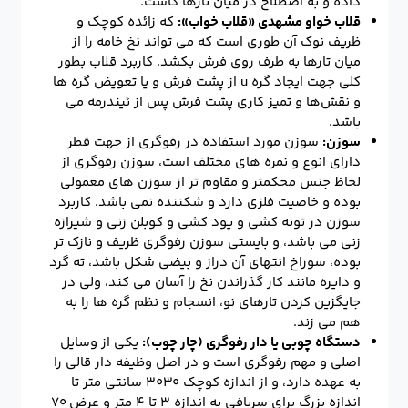
داده و به اصطلاح در میان تارها کاشت.
قلاب خواو مشهدی «قلاب خواب»:
که زائده کوچک و
ظریف نوک آن طوری است که می تواند نخ خامه را از
میان تارها به طرف روی فرش بکشد. کاربرد قلاب بطور
کلی جهت ایجاد گره u از پشت فرش و یا تعویض گره ها
و نقش‌ها و تمیز کاری پشت فرش پس از ئیندرمه می
باشد.
سوزن:
سوزن مورد استفاده در رفوگری از جهت قطر
دارای انوع و نمره های مختلف است، سوزن رفوگری از
لحاظ جنس محکمتر و مقاوم تر از سوزن های معمولی
بوده و خاصیت فلزی دارد و شکننده نمی باشد. کاربرد
سوزن در تونه کشی و پود کشی و کوبلن زنی و شیرازه
زنی می باشد، و بایستی سوزن رفوگری ظریف و نازک تر
بوده، سوراخ انتهای آن دراز و بیضی شکل باشد، ته گرد
و دایره مانند کار گذراندن نخ را آسان می کند، ولی در
جایگزین کردن تارهای نو، انسجام و نظم گره ها را به
هم می زند.
دستگاه چوبی یا دار رفوگری (چار چوب):
یکی از وسایل
اصلی و مهم رفوگری است و در اصل وظیفه دار قالی را
به عهده دارد، و از اندازه کوچک ۳۰۳۰ سانتی متر تا
اندازه بزرگ برای سربافی به اندازه ۳ تا ۴ متر و عرض ۷۰