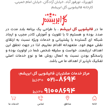
کهریزک، تورقوز آباد، خیابان آزادگان، خیابان امام خمینی،
کارخانه قالیشویی گل ابریشم
ما در
قالیشویی گل ابریشم
، با طراحی یک برنامه بلند مدت در
صدد بوده و هستیم تا با تقویت و آموزش کادر مجرب و ایجاد
شبکه ای گسترده با پشتیبانی و خدمات ویژه نسبت به ارتقای
نقش مهم خود، متعهدانه اقدام نماییم، لذا در جهت تحقق این
اهداف ارزشمند، خواست و سلیقه شخص شما در اولویت بوده و
پاسخگو بودن نسبت به اعمال روش ها و نوع خدمات اصلی
تفکیک ناپذیر از اهداف ما می باشد.
مرکز خدمات مشتریان قالیشویی گل ابریشم:
۸۶۹۴
۰۲۱-
۳۰خط
۹۱۰۰۸۶۹۴
۲۰خط
پوشش سراسری خدمات
خانه
مناطق
تماس
خدمات ما