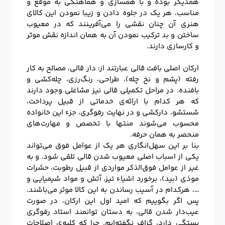
همدیگر بوده و با همسازی و هماهنگی به موقع و
مناسب، هر یک در جلوه دادن و زیبا نمودن این کالای
هنری آن چنان نقشی را می‌آفرینند که در معیوب
ساختن و بد ترکیب نمودن آن به همان اندازه نقش موثر
و کارسازی دارند.
ارکان اصلی بافت قالی عبارتند از: دار قالی، مصالح به کار
رفته (پشم و نخ چله)، طراحی، رنگ‌رزی، چله‌کشی و
بافنده. در مراحل تکمیلی قالی نیز مشاغلی وجود دارند
که هر کدام با ارائه‌ی خدماتی از قبیل پرداخت،
شستشو، دارکشی و در نهایت رفوگری، جزء این خانواده
محسوب می‌شوند منتها با تخصص و مهارت‌های
منحصر به همان حرفه.
بنا بر این سهل‌انگاری هر یک از عوامل فوق می‌تواند
یکی از اسباب اصلی معیوب شدن قالی تلقی شود. و به
غیر از عوامل فوق‌الذکر مواردی از قبیل رطوبت، حشرات
موذی (بید)، برخورد اشیاء تیز، آتش و مواد شیمیایی و
…، هرکدام در آسیب رساندن به این کالا موثر می‌باشند.
پس اگر بگوییم که امید اول این ارکان، در صورت
عیب‌دار شدن قالی، به دستان توانمند استاد رفوگری
بستگی دارد، گزاف نگفته‌ایم. چرا که کلیه‌ی اصلاحات