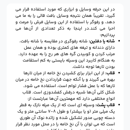
در این حرفه وسایل و ابزاری که مورد استفاده قرار می
گیرد، تقریباً همان نتیجه وسایل بافت قالی را به ما می
دهد، و رفوگر با استفاده از این وسایل فرش را مرمت و
احیا می کند.در اینجا به ذکر تعدادی از آن‌ها می
پردازیم:
شانه یا دفتین:
شانه رفوگری در مقایسه با شانه بافت،
دارای دندانه و تیغه های کمتری بوده و همان عمل
مرتب کردن و کوبیدن گره های هر رج را به عهده دارد.
به هنگام کاربرد این وسیله بایستی به کم استقامت
بودن تارها توجه داشت.
قلاب:
از این ابزار برای کشیدن نخ خامه از میان تارها
بهره می گیرند و یا آنکه جهت قراردادن نخ خامه در میان
تارها که با عمل فشار توام است، استفاده می شود.
شکل کلی آن‌ها شبیه درفش کفشدوزی است. قلاب
انواع مختلفی دارد که مهمترین آن‌ها عبارتست از:
قلاب پشت:
وسیله ای است که از یک میله نازک به قطر
یک میلی متر (و یا بیشتر) و طول ۸-۷ سانتی متر و یک
دسته چوبی مدور تشکیل شده و زائده نوک آن طوری
است که می توان با آن نخ خامه را در محل مورد نظر قرار