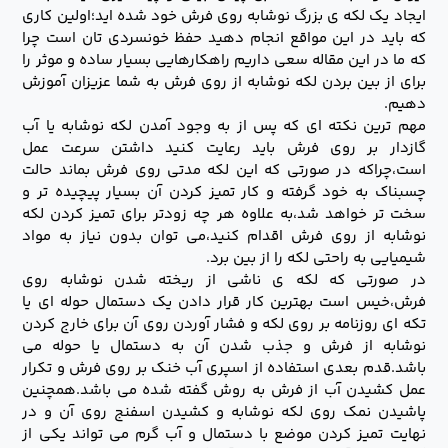
ایجاد یک لکه ی بزرگ نوشابه روی فرش خود شده اید؛اولین کاری
که باید در این مواقع انجام دهید حفظ خونسردی تان است چرا
که ما در این مقاله سعی داریم راهکارهایی بسیار ساده و موثر را
برای از بین بردن لکه نوشابه از روی فرش به شما عزیزان آموزش
دهیم.
مهم ترین نکته ای که پس از به وجود آمدن لکه نوشابه یا آب
گازدار بر روی فرش باید رعایت کنید داشتن سرعت عمل
است،چراکه در صورتی که این لکه مدتی روی فرش بماند حالت
چسبناک به خود گرفته و کار تمیز کردن آن بسیار پیچیده تر و
سخت تر خواهد شد،به علاوه هر چه زودتر برای تمیز کردن لکه
نوشابه از روی فرش اقدام کنید،می توان بدون نیاز به مواد
شیمیایی به راحتی لکه را از بین برد.
در صورتی که لکه ی ناشی از ریخته شدن نوشابه روی
فرش،خیس است بهترین کار قرار دادن یک دستمال حوله ای یا
تکه ای روزنامه بر روی لکه و فشار آوردن روی آن برای خارج کردن
نوشابه از فرش و جذب شدن آن به دستمال یا حوله می
باشد.قدم بعدی استفاده از اسپری آب خنک بر روی فرش و تکرار
عمل کشیدن آب از فرش به روش گفته شده می باشد.همچنین
پاشیدن نمک روی لکه نوشابه و کشیدن اسفنج روی آن و در
نهایت تمیز کردن موضع با دستمال و آب گرم می تواند یکی از