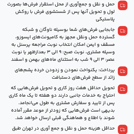
حمل و نقل و جمع‌آوری از محل استقرار فرش‌ها بصورت
لول و تحويل آنها پس از شستشوی فرش با روكش
پلاستيكی
جابجایی فرش‌های شما بوسیله ناوگان و شبکه
گسترده حمل ونقل مجهز به کامیونت‌های ایسوزو،
مسقف و ایمن امکان انتخاب نوبت مراجعه پرسنل به
وسیله مشتری، نوبت صبح: ۹ الی ۳ بعدازظهر یا نوبت
عصر: ۳ الی ۹ شب به استثنای ماه‌های بهمن و اسفند
پرداخت: يكنواخت نمودن و زدودن خرده پشم‌های
زائد از سطح فرش‌های دستبافت
تحويل حداقل هفت روز كاری و تحويل فرش‌هايی كه
احتياج به خدمات جانبی دارند دو هفته تا يك ماه کاری
پس از تایید و سفارش مشتری به طول می‌انجامد.
بديهی است فرش‌هايی كه زودتر از موعد مقرر آماده
شوند با اطلاع و هماهنگی قبلی ارسال خواهد شد.
حداقل هزينه حمل و نقل و جمع آوری در تهران طبق